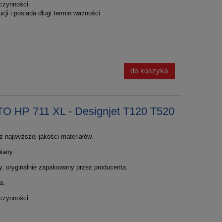
czynności.
cji i posiada długi termin ważności.
do koszyka
O HP 711 XL - Designjet T120 T520
 najwyższej jakości materiałów.
iany.
y, oryginalnie zapakowany przez producenta.
a.
czynności.