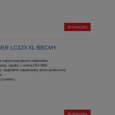
do koszyka
HER LC123 XL BBCMY
 najwyższej jakości materiałów.
łniany, zgodny z normą ISO 9001
y, oryginalnie zapakowany przez producenta.
a.
czynności.
do koszyka