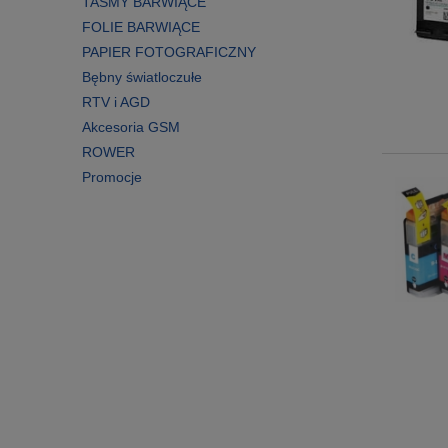
TAŚMY BARWIĄCE
FOLIE BARWIĄCE
PAPIER FOTOGRAFICZNY
Bębny światloczułe
RTV i AGD
Akcesoria GSM
ROWER
Promocje