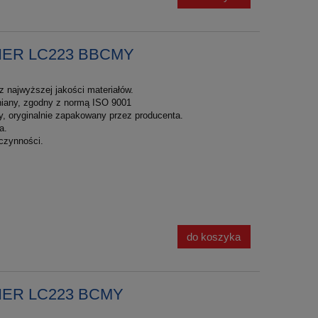
HER LC223 BBCMY
 najwyższej jakości materiałów.
łniany, zgodny z normą ISO 9001
y, oryginalnie zapakowany przez producenta.
a.
czynności.
do koszyka
HER LC223 BCMY