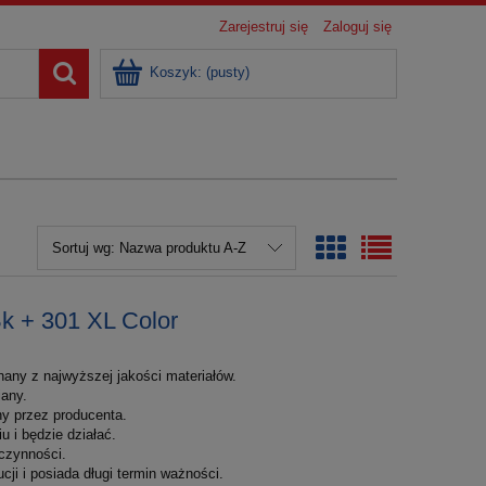
Zarejestruj się
Zaloguj się
Koszyk:
(pusty)
Sortuj wg:
Nazwa produktu A-Z
k + 301 XL Color
nany z najwyższej jakości materiałów.
iany.
y przez producenta.
 i będzie działać.
czynności.
cji i posiada długi termin ważności.