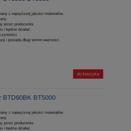
nany z najwyższej jakości materiałów.
iany.
y przez producenta.
 i będzie działać.
czynności.
cji i posiada długi termin ważności.
do koszyka
her BTD60BK BT5000
nany z najwyższej jakości materiałów.
iany.
y przez producenta.
 i będzie działać.