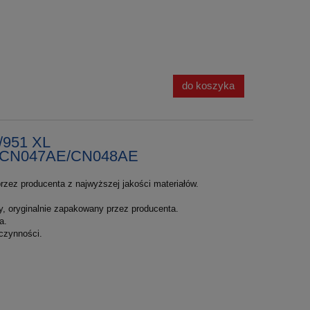
do koszyka
/951 XL
/CN047AE/CN048AE
rzez producenta z najwyższej jakości materiałów.
y, oryginalnie zapakowany przez producenta.
a.
czynności.