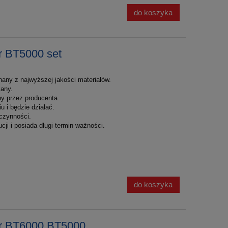
do koszyka
r BT5000 set
nany z najwyższej jakości materiałów.
iany.
y przez producenta.
 i będzie działać.
czynności.
cji i posiada długi termin ważności.
do koszyka
er BT6000 BT5000