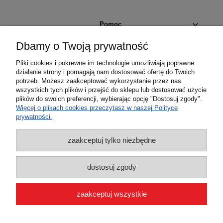
Pomoc
Dbamy o Twoją prywatność
Moje konto
Pliki cookies i pokrewne im technologie umożliwiają poprawne
działanie strony i pomagają nam dostosować ofertę do Twoich
Płatności i dostawa
potrzeb. Możesz zaakceptować wykorzystanie przez nas
wszystkich tych plików i przejść do sklepu lub dostosować użycie
plików do swoich preferencji, wybierając opcję "Dostosuj zgody".
Informacje
Więcej o plikach cookies przeczytasz w naszej Polityce
prywatności.
O nas
zaakceptuj tylko niezbędne
dostosuj zgody
zaakceptuj wszystkie