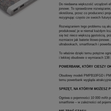
Do niedawna większość urządzeń el
jonowe. To sprawdzone rozwiązanie,
określona, przez co producenci pro
rezygnując często ze swoich futurys
Rozwiązaniem tego problemu są aku
produkować je w niemal każdym kszt
się też nieco większą gęstością, p
rozmiarze jak baterie litowo-jonow
ultrabookach, smartfonach i powerb
To właśnie dzięki temu potężne ogn
i lekkiej obudowie o wymiarach 13
POWERBANK, KTÓRY CIESZY O
Obudowy modeli PMPB10FGD i PMPB
temu powerbank wygląda atrakcyjnie
SPRZĘT, NA KTÓRYM MOŻESZ 
Ogniwa o pojemności 10 000 mAh poz
smartfonie – w zależności od pojemn