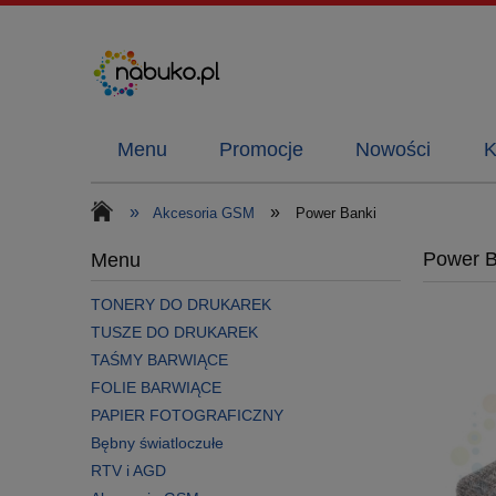
Menu
Promocje
Nowości
K
»
»
Akcesoria GSM
Power Banki
Power B
Menu
TONERY DO DRUKAREK
TUSZE DO DRUKAREK
TAŚMY BARWIĄCE
FOLIE BARWIĄCE
PAPIER FOTOGRAFICZNY
Bębny światloczułe
RTV i AGD