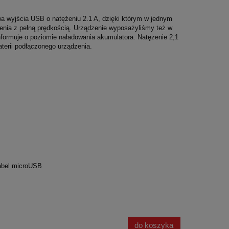
 wyjścia USB o natężeniu 2.1 A, dzięki którym w jednym
nia z pełną prędkością. Urządzenie wyposażyliśmy też w
nformuje o poziomie naładowania akumulatora. Natężenie 2,1
terii podłączonego urządzenia.
abel microUSB
do koszyka