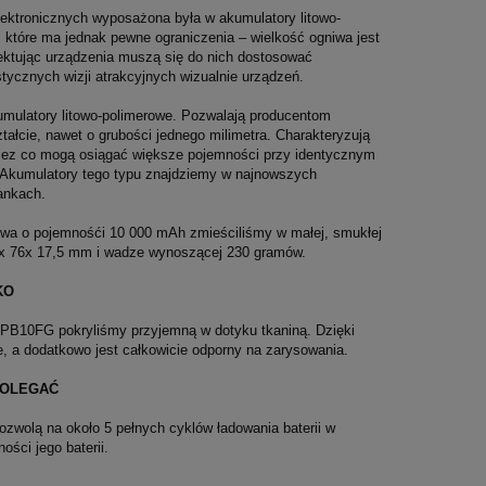
ektronicznych wyposażona była w akumulatory litowo-
 które ma jednak pewne ograniczenia – wielkość ogniwa jest
jektując urządzenia muszą się do nich dostosować
tycznych wizji atrakcyjnych wizualnie urządzeń.
mulatory litowo-polimerowe. Pozwalają producentom
ałcie, nawet o grubości jednego milimetra. Charakteryzują
rzez co mogą osiągać większe pojemności przy identycznym
e. Akumulatory tego typu znajdziemy w najnowszych
ankach.
iwa o pojemnośći 10 000 mAh zmieściliśmy w małej, smukłej
8 x 76x 17,5 mm i wadze wynoszącej 230 gramów.
KO
10FG pokryliśmy przyjemną w dotyku tkaniną. Dzięki
, a dodatkowo jest całkowicie odporny na zarysowania.
POLEGAĆ
wolą na około 5 pełnych cyklów ładowania baterii w
ości jego baterii.