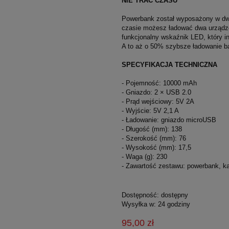
NIE TRAĆ CZASU
Powerbank został wyposażony w dwa
czasie możesz ładować dwa urządze
funkcjonalny wskaźnik LED, który i
A to aż o 50% szybsze ładowanie ba
SPECYFIKACJA TECHNICZNA
- Pojemność: 10000 mAh
- Gniazdo: 2 × USB 2.0
- Prąd wejściowy: 5V 2A
- Wyjście: 5V 2,1 A
- Ładowanie: gniazdo microUSB
- Długość (mm): 138
- Szerokość (mm): 76
- Wysokość (mm): 17,5
- Waga (g): 230
- Zawartość zestawu: powerbank, k
Dostępność:
dostępny
Wysyłka w:
24 godziny
95,00 zł