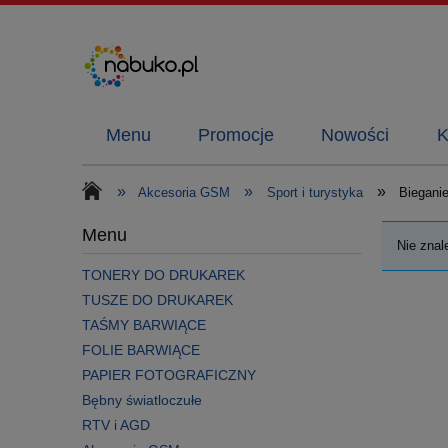
Menu
Promocje
Nowości
K
»
»
»
Akcesoria GSM
Sport i turystyka
Biegani
Menu
Nie znal
TONERY DO DRUKAREK
TUSZE DO DRUKAREK
TAŚMY BARWIĄCE
FOLIE BARWIĄCE
PAPIER FOTOGRAFICZNY
Bębny światloczułe
RTV i AGD