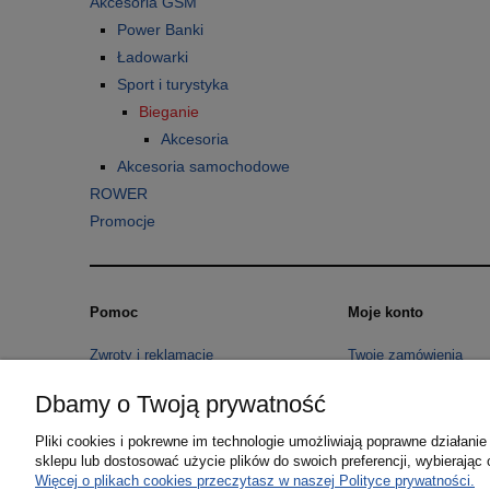
Akcesoria GSM
Power Banki
Ładowarki
Sport i turystyka
Bieganie
Akcesoria
Akcesoria samochodowe
ROWER
Promocje
Pomoc
Moje konto
Zwroty i reklamacje
Twoje zamówienia
Regulamin
Ustawienia konta
Dbamy o Twoją prywatność
Pliki cookies i pokrewne im technologie umożliwiają poprawne działan
sklepu lub dostosować użycie plików do swoich preferencji, wybierając 
Więcej o plikach cookies przeczytasz w naszej Polityce prywatności.