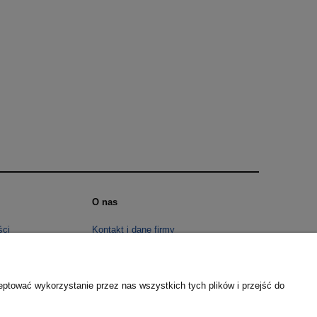
O nas
ści
Kontakt i dane firmy
 cookies
O firmie
eptować wykorzystanie przez nas wszystkich tych plików i przejść do