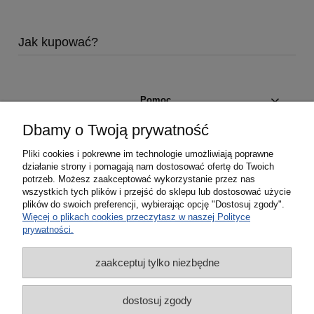
Jak kupować?
Pomoc
Dbamy o Twoją prywatność
Moje konto
Pliki cookies i pokrewne im technologie umożliwiają poprawne
działanie strony i pomagają nam dostosować ofertę do Twoich
Płatności i dostawa
potrzeb. Możesz zaakceptować wykorzystanie przez nas
wszystkich tych plików i przejść do sklepu lub dostosować użycie
plików do swoich preferencji, wybierając opcję "Dostosuj zgody".
Informacje
Więcej o plikach cookies przeczytasz w naszej Polityce
prywatności.
O nas
zaakceptuj tylko niezbędne
dostosuj zgody