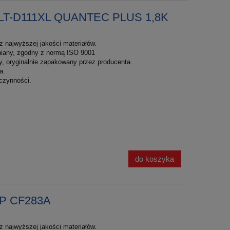
MLT-D111XL QUANTEC PLUS 1,8K
 najwyższej jakości materiałów.
łniany, zgodny z normą ISO 9001
y, oryginalnie zapakowany przez producenta.
a.
czynności.
do koszyka
HP CF283A
 najwyższej jakości materiałów.