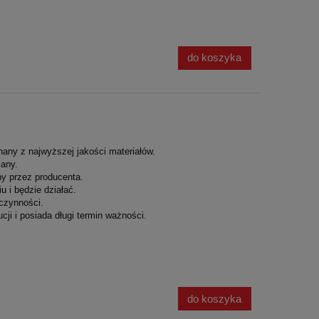
do koszyka
nany z najwyższej jakości materiałów.
iany.
y przez producenta.
 i będzie działać.
czynności.
cji i posiada długi termin ważności.
do koszyka