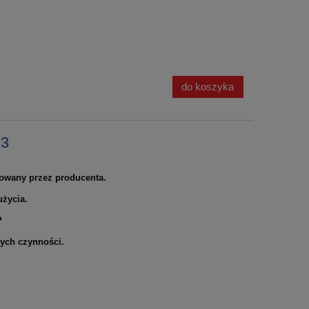
do koszyka
13
kowany przez producenta.
życia.
P
ych czynności.