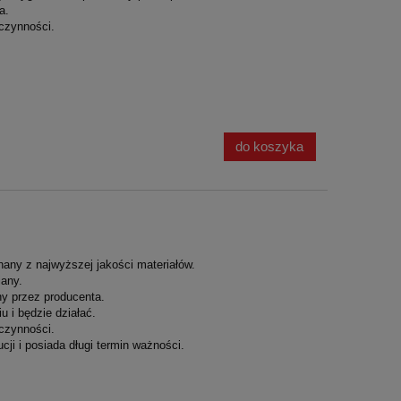
a.
czynności.
do koszyka
nany z najwyższej jakości materiałów.
iany.
y przez producenta.
 i będzie działać.
czynności.
cji i posiada długi termin ważności.