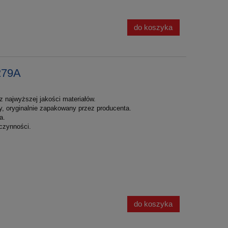
do koszyka
279A
 najwyższej jakości materiałów.
y, oryginalnie zapakowany przez producenta.
a.
czynności.
do koszyka