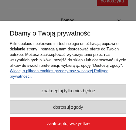
do koszyka
Pomoc
Dbamy o Twoją prywatność
Moje konto
Pliki cookies i pokrewne im technologie umożliwiają poprawne
działanie strony i pomagają nam dostosować ofertę do Twoich
Płatności i dostawa
potrzeb. Możesz zaakceptować wykorzystanie przez nas
wszystkich tych plików i przejść do sklepu lub dostosować użycie
plików do swoich preferencji, wybierając opcję "Dostosuj zgody".
Informacje
Więcej o plikach cookies przeczytasz w naszej Polityce
prywatności.
O nas
zaakceptuj tylko niezbędne
dostosuj zgody
zaakceptuj wszystkie