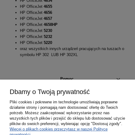
HP OfficeJet
4654
HP OfficeJet
4655
HP OfficeJet
4656
HP OfficeJet
4657
HP OfficeJet
4658
HP
HP OfficeJet
5230
HP OfficeJet
5232
HP OfficeJet
5220
oraz wszystkich innych urządzeń pracujących na tuszach o
symbolu HP 302 LUB HP 302XL
Pomoc
Dbamy o Twoją prywatność
Moje konto
Pliki cookies i pokrewne im technologie umożliwiają poprawne
działanie strony i pomagają nam dostosować ofertę do Twoich
Płatności i dostawa
potrzeb. Możesz zaakceptować wykorzystanie przez nas
wszystkich tych plików i przejść do sklepu lub dostosować użycie
plików do swoich preferencji, wybierając opcję "Dostosuj zgody".
Informacje
Więcej o plikach cookies przeczytasz w naszej Polityce
prywatności.