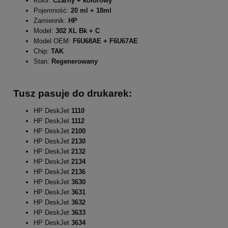
Kolor:
Czarny + kolorowy
Pojemność:
20 ml + 18ml
Zamiennik:
HP
Model:
302 XL Bk + C
Model OEM:
F6U68AE + F6U67AE
Chip:
TAK
Stan:
Regenerowany
Tusz pasuje do drukarek:
HP DeskJet
1110
HP DeskJet
1112
HP DeskJet
2100
HP DeskJet
2130
HP DeskJet
2132
HP DeskJet
2134
HP DeskJet
2136
HP DeskJet
3630
HP DeskJet
3631
HP DeskJet
3632
HP DeskJet
3633
HP DeskJet
3634