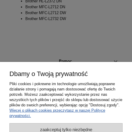
Brother HL-L2372 DN
Brother MFC-L2712 DN
Brother MFC-L2712 DW
Brother MFC-L2732 DW
Pomoc
Dbamy o Twoją prywatność
Moje konto
Pliki cookies i pokrewne im technologie umożliwiają poprawne
działanie strony i pomagają nam dostosować ofertę do Twoich
Płatności i dostawa
potrzeb. Możesz zaakceptować wykorzystanie przez nas
wszystkich tych plików i przejść do sklepu lub dostosować użycie
plików do swoich preferencji, wybierając opcję "Dostosuj zgody".
Informacje
Więcej o plikach cookies przeczytasz w naszej Polityce
prywatności.
O nas
zaakceptuj tylko niezbędne