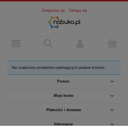
Zarejestruj się
Zaloguj się
Nie znaleziono produktów spełniających podane kryteria.
Pomoc
Moje konto
Płatności i dostawa
Informacje