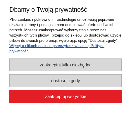
Dbamy o Twoją prywatność
O nas
Pliki cookies i pokrewne im technologie umożliwiają poprawne
działanie strony i pomagają nam dostosować ofertę do Twoich
potrzeb. Możesz zaakceptować wykorzystanie przez nas
wszystkich tych plików i przejść do sklepu lub dostosować użycie
plików do swoich preferencji, wybierając opcję "Dostosuj zgody".
Więcej o plikach cookies przeczytasz w naszej Polityce
prywatności.
zaakceptuj tylko niezbędne
pokaż pełną wersję strony
dostosuj zgody
Sklep internetowy Shoper.pl
zaakceptuj wszystkie